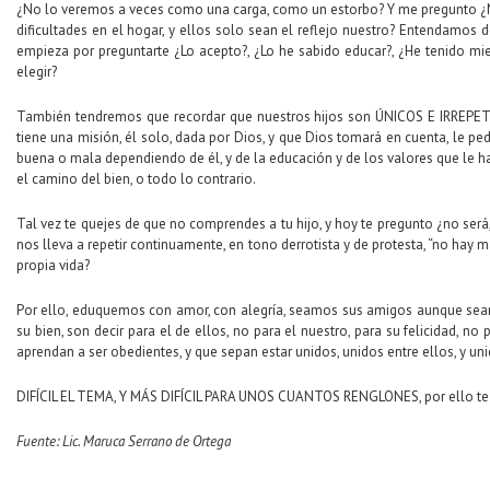
¿No lo veremos a veces como una carga, como un estorbo? Y me pregunto ¿N
dificultades en el hogar, y ellos solo sean el reflejo nuestro? Entendamos de 
empieza por preguntarte ¿Lo acepto?, ¿Lo he sabido educar?, ¿He tenido mied
elegir?
También tendremos que recordar que nuestros hijos son ÚNICOS E IRREPETIBL
tiene una misión, él solo, dada por Dios, y que Dios tomará en cuenta, le 
buena o mala dependiendo de él, y de la educación y de los valores que le h
el camino del bien, o todo lo contrario.
Tal vez te quejes de que no comprendes a tu hijo, y hoy te pregunto ¿no será,
nos lleva a repetir continuamente, en tono derrotista y de protesta, “no ha
propia vida?
Por ello, eduquemos con amor, con alegría, seamos sus amigos aunque sea
su bien, son decir para el de ellos, no para el nuestro, para su felicidad, no
aprendan a ser obedientes, y que sepan estar unidos, unidos entre ellos, y un
DIFÍCIL EL TEMA, Y MÁS DIFÍCIL PARA UNOS CUANTOS RENGLONES, por ello te inv
Fuente: Lic. Maruca Serrano de Ortega